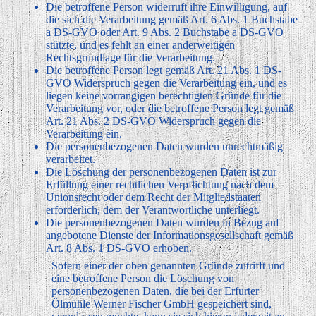
Die betroffene Person widerruft ihre Einwilligung, auf
die sich die Verarbeitung gemäß Art. 6 Abs. 1 Buchstabe
a DS-GVO oder Art. 9 Abs. 2 Buchstabe a DS-GVO
stützte, und es fehlt an einer anderweitigen
Rechtsgrundlage für die Verarbeitung.
Die betroffene Person legt gemäß Art. 21 Abs. 1 DS-
GVO Widerspruch gegen die Verarbeitung ein, und es
liegen keine vorrangigen berechtigten Gründe für die
Verarbeitung vor, oder die betroffene Person legt gemäß
Art. 21 Abs. 2 DS-GVO Widerspruch gegen die
Verarbeitung ein.
Die personenbezogenen Daten wurden unrechtmäßig
verarbeitet.
Die Löschung der personenbezogenen Daten ist zur
Erfüllung einer rechtlichen Verpflichtung nach dem
Unionsrecht oder dem Recht der Mitgliedstaaten
erforderlich, dem der Verantwortliche unterliegt.
Die personenbezogenen Daten wurden in Bezug auf
angebotene Dienste der Informationsgesellschaft gemäß
Art. 8 Abs. 1 DS-GVO erhoben.
Sofern einer der oben genannten Gründe zutrifft und
eine betroffene Person die Löschung von
personenbezogenen Daten, die bei der Erfurter
Ölmühle Werner Fischer GmbH gespeichert sind,