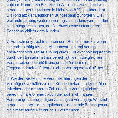
zahlbar. Kommt ein Besteller in Zahlungsverzug, sind wir
berechtigt, Verzugszinsen in Höhe von 8 % p.a. über dem
Diskontsatz der Deutschen Bundesbank zu fordern. Die
Geltendmachung weiteren Verzugs- schadens wird hierdurch
nicht ausgeschlossen, der Nachweis eines niedrigeren
Schadens obliegt dem Kunden.
7. Aufrechnungsrechte stehen dem Besteller nur zu, wenn
sie rechtskräftig festgestellt, unbestritten und von uns
anerkannt sind. Die Ausübung eines Zurückbehaltungsrechts
durch den Besteller ist nur berechtigt, wenn die gleichen
Voraussetzungen erfüllt sind und außerdem ein
Gegenanspruch auf dem gleichen Vertragsverhältnis beruht.
8. Werden wesentliche Verschlechterungen der
Vermögensverhältnisse des Kunden bekannt oder gerät er
mit einer oder mehreren Zahlungen in Verzug sind wir
berechtigt, alle offenen, auch die noch nicht fälligen
Forderungen zur sofortigen Zahlung zu verlangen. Wir sind
berechtigt, aber nicht verpflichtet, eingehende Zahlungen auf
die älteste fällige Rechnung zu verrechnen.