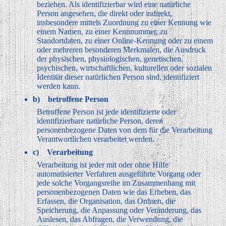
beziehen. Als identifizierbar wird eine natürliche
Person angesehen, die direkt oder indirekt,
insbesondere mittels Zuordnung zu einer Kennung wie
einem Namen, zu einer Kennnummer, zu
Standortdaten, zu einer Online-Kennung oder zu einem
oder mehreren besonderen Merkmalen, die Ausdruck
der physischen, physiologischen, genetischen,
psychischen, wirtschaftlichen, kulturellen oder sozialen
Identität dieser natürlichen Person sind, identifiziert
werden kann.
b) betroffene Person
Betroffene Person ist jede identifizierte oder
identifizierbare natürliche Person, deren
personenbezogene Daten von dem für die Verarbeitung
Verantwortlichen verarbeitet werden.
c) Verarbeitung
Verarbeitung ist jeder mit oder ohne Hilfe
automatisierter Verfahren ausgeführte Vorgang oder
jede solche Vorgangsreihe im Zusammenhang mit
personenbezogenen Daten wie das Erheben, das
Erfassen, die Organisation, das Ordnen, die
Speicherung, die Anpassung oder Veränderung, das
Auslesen, das Abfragen, die Verwendung, die