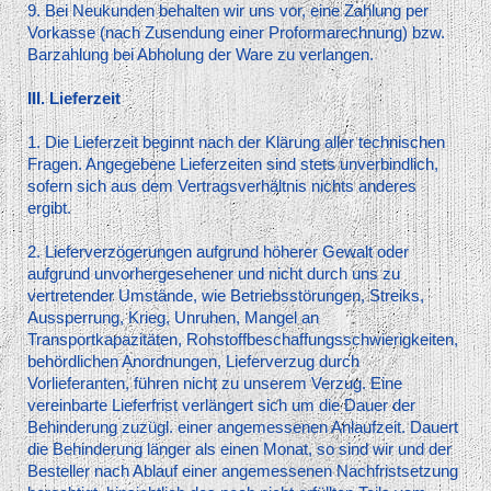
9. Bei Neukunden behalten wir uns vor, eine Zahlung per
Vorkasse (nach Zusendung einer Proformarechnung) bzw.
Barzahlung bei Abholung der Ware zu verlangen.
III. Lieferzeit
1. Die Lieferzeit beginnt nach der Klärung aller technischen
Fragen. Angegebene Lieferzeiten sind stets unverbindlich,
sofern sich aus dem Vertragsverhältnis nichts anderes
ergibt.
2. Lieferverzögerungen aufgrund höherer Gewalt oder
aufgrund unvorhergesehener und nicht durch uns zu
vertretender Umstände, wie Betriebsstörungen, Streiks,
Aussperrung, Krieg, Unruhen, Mangel an
Transportkapazitäten, Rohstoffbeschaffungsschwierigkeiten,
behördlichen Anordnungen, Lieferverzug durch
Vorlieferanten, führen nicht zu unserem Verzug. Eine
vereinbarte Lieferfrist verlängert sich um die Dauer der
Behinderung zuzügl. einer angemessenen Anlaufzeit. Dauert
die Behinderung länger als einen Monat, so sind wir und der
Besteller nach Ablauf einer angemessenen Nachfristsetzung