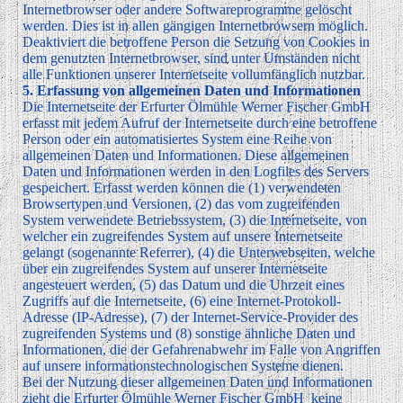
Internetbrowser oder andere Softwareprogramme gelöscht
werden. Dies ist in allen gängigen Internetbrowsern möglich.
Deaktiviert die betroffene Person die Setzung von Cookies in
dem genutzten Internetbrowser, sind unter Umständen nicht
alle Funktionen unserer Internetseite vollumfänglich nutzbar.
5. Erfassung von allgemeinen Daten und Informationen
Die Internetseite der Erfurter Ölmühle Werner Fischer GmbH
erfasst mit jedem Aufruf der Internetseite durch eine betroffene
Person oder ein automatisiertes System eine Reihe von
allgemeinen Daten und Informationen. Diese allgemeinen
Daten und Informationen werden in den Logfiles des Servers
gespeichert. Erfasst werden können die (1) verwendeten
Browsertypen und Versionen, (2) das vom zugreifenden
System verwendete Betriebssystem, (3) die Internetseite, von
welcher ein zugreifendes System auf unsere Internetseite
gelangt (sogenannte Referrer), (4) die Unterwebseiten, welche
über ein zugreifendes System auf unserer Internetseite
angesteuert werden, (5) das Datum und die Uhrzeit eines
Zugriffs auf die Internetseite, (6) eine Internet-Protokoll-
Adresse (IP-Adresse), (7) der Internet-Service-Provider des
zugreifenden Systems und (8) sonstige ähnliche Daten und
Informationen, die der Gefahrenabwehr im Falle von Angriffen
auf unsere informationstechnologischen Systeme dienen.
Bei der Nutzung dieser allgemeinen Daten und Informationen
zieht die Erfurter Ölmühle Werner Fischer GmbH keine