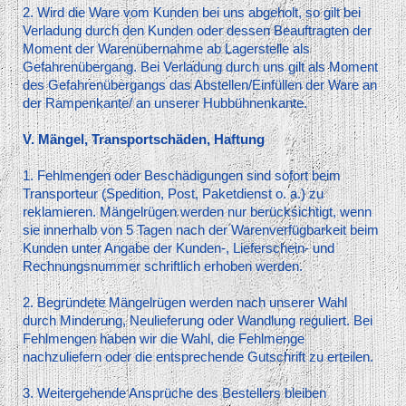
2. Wird die Ware vom Kunden bei uns abgeholt, so gilt bei
Verladung durch den Kunden oder dessen Beauftragten der
Moment der Warenübernahme ab Lagerstelle als
Gefahrenübergang. Bei Verladung durch uns gilt als Moment
des Gefahrenübergangs das Abstellen/Einfüllen der Ware an
der Rampenkante/ an unserer Hubbühnenkante.
V. Mängel, Transportschäden, Haftung
1. Fehlmengen oder Beschädigungen sind sofort beim
Transporteur (Spedition, Post, Paketdienst o. a.) zu
reklamieren. Mängelrügen werden nur berücksichtigt, wenn
sie innerhalb von 5 Tagen nach der Warenverfügbarkeit beim
Kunden unter Angabe der Kunden-, Lieferschein- und
Rechnungsnummer schriftlich erhoben werden.
2. Begründete Mängelrügen werden nach unserer Wahl
durch Minderung, Neulieferung oder Wandlung reguliert. Bei
Fehlmengen haben wir die Wahl, die Fehlmenge
nachzuliefern oder die entsprechende Gutschrift zu erteilen.
3. Weitergehende Ansprüche des Bestellers bleiben