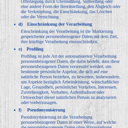
Offenlegung durch Übermittlung, Verbreitung oder
eine andere Form der Bereitstellung, den Abgleich oder
die Verknüpfung, die Einschränkung, das Löschen
oder die Vernichtung.
d) Einschränkung der Verarbeitung
Einschränkung der Verarbeitung ist die Markierung
gespeicherter personenbezogener Daten mit dem Ziel,
ihre künftige Verarbeitung einzuschränken.
e) Profiling
Profiling ist jede Art der automatisierten Verarbeitung
personenbezogener Daten, die darin besteht, dass diese
personenbezogenen Daten verwendet werden, um
bestimmte persönliche Aspekte, die sich auf eine
natürliche Person beziehen, zu bewerten, insbesondere,
um Aspekte bezüglich Arbeitsleistung, wirtschaftlicher
Lage, Gesundheit, persönlicher Vorlieben, Interessen,
Zuverlässigkeit, Verhalten, Aufenthaltsort oder
Ortswechsel dieser natürlichen Person zu analysieren
oder vorherzusagen.
f) Pseudonymisierung
Pseudonymisierung ist die Verarbeitung
personenbezogener Daten in einer Weise, auf welche
die personenbezogenen Daten ohne Hinzuziehung