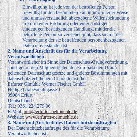
Einwilligung ist jede von der betroffenen Person
freiwillig für den bestimmten Fall in informierter Weise
und unmissverständlich abgegebene Willensbekundung
in Form einer Erklärung oder einer sonstigen
eindeutigen bestätigenden Handlung, mit der die
betroffene Person zu verstehen gibt, dass sie mit der
Verarbeitung der sie betreffenden personenbezogenen
Daten einverstanden ist.
2. Name und Anschrift des für die Verarbeitung
Verantwortlichen
Verantwortlicher im Sinne der Datenschutz-Grundverordnung,
sonstiger in den Mitgliedstaaten der Europäischen Union
geltenden Datenschutzgesetze und anderer Bestimmungen mit
datenschutzrechtlichem Charakter ist die:
Erfurter Ölmühle Werner Fischer GmbH
Heilige Grabesmühlgasse 1
99084 Erfurt
Deutschland
Tel.: 0361 224 279 36
E-Mail:
info@erfurter-oelmuehle.de
Website:
www.erfurter-oelmuehle.de
3. Name und Anschrift des Datenschutzbeauftragten
Der Datenschutzbeauftragte des für die Verarbeitung
Verantwortlichen ist: