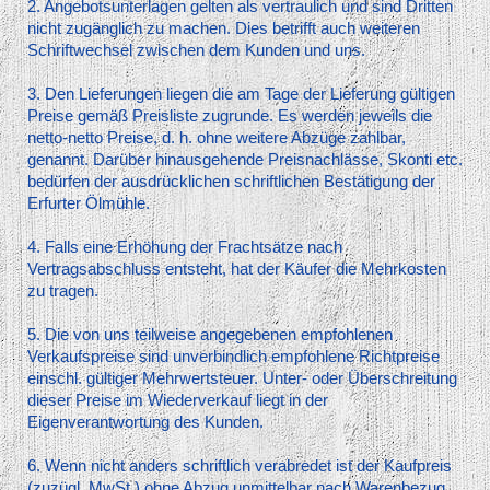
2. Angebotsunterlagen gelten als vertraulich und sind Dritten
nicht zugänglich zu machen. Dies betrifft auch weiteren
Schriftwechsel zwischen dem Kunden und uns.
3. Den Lieferungen liegen die am Tage der Lieferung gültigen
Preise gemäß Preisliste zugrunde. Es werden jeweils die
netto-netto Preise, d. h. ohne weitere Abzüge zahlbar,
genannt. Darüber hinausgehende Preisnachlässe, Skonti etc.
bedürfen der ausdrücklichen schriftlichen Bestätigung der
Erfurter Ölmühle.
4. Falls eine Erhöhung der Frachtsätze nach
Vertragsabschluss entsteht, hat der Käufer die Mehrkosten
zu tragen.
5. Die von uns teilweise angegebenen empfohlenen
Verkaufspreise sind unverbindlich empfohlene Richtpreise
einschl. gültiger Mehrwertsteuer. Unter- oder Überschreitung
dieser Preise im Wiederverkauf liegt in der
Eigenverantwortung des Kunden.
6. Wenn nicht anders schriftlich verabredet ist der Kaufpreis
(zuzügl. MwSt.) ohne Abzug unmittelbar nach Warenbezug