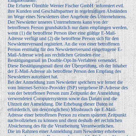
Eingabemaske.
Die Erfurter Ölmühle Werner Fischer GmbH informiert evtl.
ihre Kunden und Geschäftspartner in regelmäßigen Abständen
im Wege eines Newsletters über Angebote des Unternehmens.
Der Newsletter unseres Unternehmens kann von der
betroffenen Person grundsätzlich nur dann empfangen werden,
wenn (1) die betroffene Person über eine gültige E-Mail-
Adresse verfügt und (2) die betroffene Person sich für den
Newsletterversand registriert. An die von einer betroffenen
Person erstmalig für den Newsletterversand eingetragene E-
Mail-Adresse wird aus rechtlichen Gründen eine
Bestätigungsmail im Double-Opt-In-Verfahren versendet.
Diese Bestätigungsmail dient der Überprüfung, ob der Inhaber
der E-Mail-Adresse als betroffene Person den Empfang des
Newsletters autorisiert hat.
Bei der Anmeldung zum Newsletter speichern wir ferner die
vom Internet-Service-Provider (ISP) vergebene IP-Adresse des
von der betroffenen Person zum Zeitpunkt der Anmeldung
verwendeten Computersystems sowie das Datum und die
Uhrzeit der Anmeldung. Die Erhebung dieser Daten ist
erforderlich, um den(möglichen) Missbrauch der E-Mail-
Adresse einer betroffenen Person zu einem späteren Zeitpunkt
nachvollziehen zu können und dient deshalb der rechtlichen
Absicherung des für die Verarbeitung Verantwortlichen.
Die im Rahmen einer Anmeldung zum Newsletter erhobenen