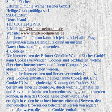
Steffen Fischer
Erfurter Ölmühle Werner Fischer GmbH
Heilige Grabesmühlgasse 1
99084 Erfurt
Deutschland
Tel.: 0361 224 279 36
E-Mail:
info@erfurter-oelmuehle.de
Website:
www.erfurter-oelmuehle.de
Jede betroffene Person kann sich jederzeit bei allen Fragen und
Anregungen zum Datenschutz direkt an unseren
Datenschutzbeauftragten wenden.
4. Cookies
Die Internetseiten der Erfurter Ölmühle Werner Fischer GmbH
kann Cookies verwenden. Cookies sind Textdateien, welche
über einen Internetbrowser auf einem Computersystem
abgelegt und gespeichert werden.
Zahlreiche Internetseiten und Server verwenden Cookies.
Viele Cookies enthalten eine sogenannte Cookie-ID. Eine
Cookie-ID ist eine eindeutige Kennung des Cookies. Sie
besteht aus einer Zeichenfolge, durch welche Internetseiten
und Server dem konkreten Internetbrowser zugeordnet werden
können, in dem das Cookie gespeichert wurde. Dies
ermöglicht es den besuchten Internetseiten und Servern, den
individuellen Browser der betroffenen Person von anderen
Internetbrowsern, die andere Cookies enthalten, zu