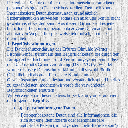
lückenlosen Schutz der über diese Internetseite verarbeiteten
personenbezogenen Daten sicherzustellen. Dennoch können
Internetbasierte Datenübertragungen grundsätzlich
Sicherheitslücken aufweisen, sodass ein absoluter Schutz nicht
gewährleistet werden kann. Aus diesem Grund steht es jeder
betroffenen Person frei, personenbezogene Daten auch auf
alternativen Wegen, beispielsweise telefonisch, an uns zu
übermitteln.
1. Begriffsbestimmungen
Die Datenschutzerklärung der Erfurter Ölmühle Werner
Fischer GmbH beruht auf den Begrifflichkeiten, die durch den
Europäischen Richtlinien- und Verordnungsgeber beim Erlass
der Datenschutz-Grundverordnung (DS-GVO) verwendet
wurden. Unsere Datenschutzerklärung soll sowohl für die
Öffentlichkeit als auch für unsere Kunden und
Geschäftspartner einfach lesbar und verständlich sein. Um dies
zu gewährleisten, möchten wir vorab die verwendeten
Begrifflichkeiten erläutern.
Wir verwenden in dieser Datenschutzerklärung unter anderem
die folgenden Begriffe:
a) personenbezogene Daten
Personenbezogene Daten sind alle Informationen, die
sich auf eine identifizierte oder identifizierbare
natürliche Person (im Folgenden „betroffene Person“)