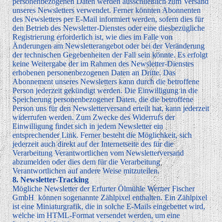
personenbezogenen Daten werden ausschließlich zum Versand
unseres Newsletters verwendet. Ferner könnten Abonnenten
des Newsletters per E-Mail informiert werden, sofern dies für
den Betrieb des Newsletter-Dienstes oder eine diesbezügliche
Registrierung erforderlich ist, wie dies im Falle von
Änderungen am Newsletterangebot oder bei der Veränderung
der technischen Gegebenheiten der Fall sein könnte. Es erfolgt
keine Weitergabe der im Rahmen des Newsletter-Dienstes
erhobenen personenbezogenen Daten an Dritte. Das
Abonnement unseres Newsletters kann durch die betroffene
Person jederzeit gekündigt werden. Die Einwilligung in die
Speicherung personenbezogener Daten, die die betroffene
Person uns für den Newsletterversand erteilt hat, kann jederzeit
widerrufen werden. Zum Zwecke des Widerrufs der
Einwilligung findet sich in jedem Newsletter ein
entsprechender Link. Ferner besteht die Möglichkeit, sich
jederzeit auch direkt auf der Internetseite des für die
Verarbeitung Verantwortlichen vom Newsletterversand
abzumelden oder dies dem für die Verarbeitung
Verantwortlichen auf andere Weise mitzuteilen.
8. Newsletter-Tracking
Mögliche Newsletter der Erfurter Ölmühle Werner Fischer
GmbH können sogenannte Zählpixel enthalten. Ein Zählpixel
ist eine Miniaturgrafik, die in solche E-Mails eingebettet wird,
welche im HTML-Format versendet werden, um eine