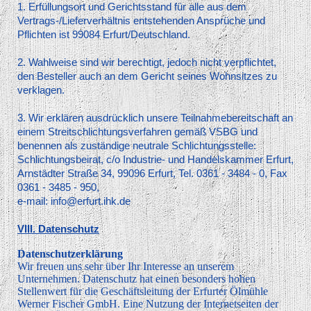
1. Erfüllungsort und Gerichtsstand für alle aus dem
Vertrags-/Lieferverhältnis entstehenden Ansprüche und
Pflichten ist 99084 Erfurt/Deutschland.
2. Wahlweise sind wir berechtigt, jedoch nicht verpflichtet,
den Besteller auch an dem Gericht seines Wohnsitzes zu
verklagen.
3. Wir erklären ausdrücklich unsere Teilnahmebereitschaft an
einem Streitschlichtungsverfahren gemäß VSBG und
benennen als zuständige neutrale Schlichtungsstelle:
Schlichtungsbeirat, c/o Industrie- und Handelskammer Erfurt,
Arnstädter Straße 34, 99096 Erfurt, Tel. 0361 - 3484 - 0, Fax
0361 - 3485 - 950,
e-mail: info@erfurt.ihk.de
VIII. Datenschutz
Datenschutzerklärung
Wir freuen uns sehr über Ihr Interesse an unserem
Unternehmen. Datenschutz hat einen besonders hohen
Stellenwert für die Geschäftsleitung der Erfurter Ölmühle
Werner Fischer GmbH. Eine Nutzung der Internetseiten der