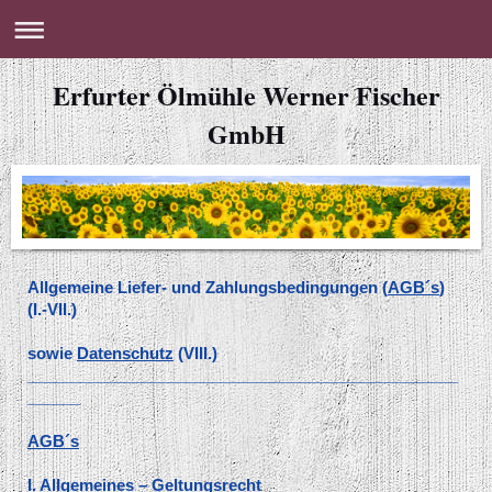
Erfurter Ölmühle Werner Fischer
GmbH
Allgemeine Liefer- und Zahlungsbedingungen (
AGB´s
)
(I.-VII.)
sowie
Datenschutz
(VIII.)
_________________________________________________
______
AGB´s
I. Allgemeines – Geltungsrecht