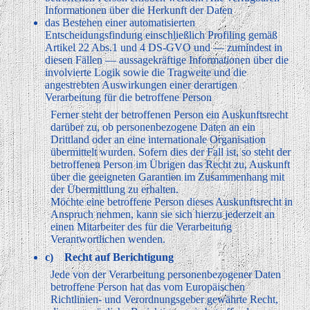
Informationen über die Herkunft der Daten
das Bestehen einer automatisierten
Entscheidungsfindung einschließlich Profiling gemäß
Artikel 22 Abs.1 und 4 DS-GVO und — zumindest in
diesen Fällen — aussagekräftige Informationen über die
involvierte Logik sowie die Tragweite und die
angestrebten Auswirkungen einer derartigen
Verarbeitung für die betroffene Person
Ferner steht der betroffenen Person ein Auskunftsrecht
darüber zu, ob personenbezogene Daten an ein
Drittland oder an eine internationale Organisation
übermittelt wurden. Sofern dies der Fall ist, so steht der
betroffenen Person im Übrigen das Recht zu, Auskunft
über die geeigneten Garantien im Zusammenhang mit
der Übermittlung zu erhalten.
Möchte eine betroffene Person dieses Auskunftsrecht in
Anspruch nehmen, kann sie sich hierzu jederzeit an
einen Mitarbeiter des für die Verarbeitung
Verantwortlichen wenden.
c) Recht auf Berichtigung
Jede von der Verarbeitung personenbezogener Daten
betroffene Person hat das vom Europäischen
Richtlinien- und Verordnungsgeber gewährte Recht,