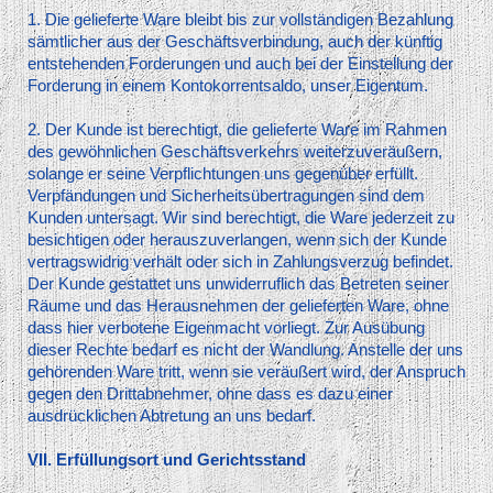
1. Die gelieferte Ware bleibt bis zur vollständigen Bezahlung
sämtlicher aus der Geschäftsverbindung, auch der künftig
entstehenden Forderungen und auch bei der Einstellung der
Forderung in einem Kontokorrentsaldo, unser Eigentum.
2. Der Kunde ist berechtigt, die gelieferte Ware im Rahmen
des gewöhnlichen Geschäftsverkehrs weiterzuveräußern,
solange er seine Verpflichtungen uns gegenüber erfüllt.
Verpfändungen und Sicherheitsübertragungen sind dem
Kunden untersagt. Wir sind berechtigt, die Ware jederzeit zu
besichtigen oder herauszuverlangen, wenn sich der Kunde
vertragswidrig verhält oder sich in Zahlungsverzug befindet.
Der Kunde gestattet uns unwiderruflich das Betreten seiner
Räume und das Herausnehmen der gelieferten Ware, ohne
dass hier verbotene Eigenmacht vorliegt. Zur Ausübung
dieser Rechte bedarf es nicht der Wandlung. Anstelle der uns
gehörenden Ware tritt, wenn sie veräußert wird, der Anspruch
gegen den Drittabnehmer, ohne dass es dazu einer
ausdrücklichen Abtretung an uns bedarf.
VII. Erfüllungsort und Gerichtsstand