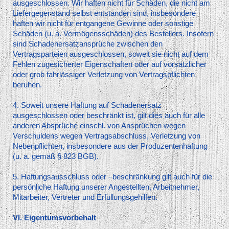
ausgeschlossen. Wir haften nicht für Schäden, die nicht am
Liefergegenstand selbst entstanden sind, insbesondere
haften wir nicht für entgangene Gewinne oder sonstige
Schäden (u. a. Vermögensschäden) des Bestellers. Insofern
sind Schadenersatzansprüche zwischen den
Vertragsparteien ausgeschlossen, soweit sie nicht auf dem
Fehlen zugesicherter Eigenschaften oder auf vorsätzlicher
oder grob fahrlässiger Verletzung von Vertragspflichten
beruhen.
4. Soweit unsere Haftung auf Schadenersatz
ausgeschlossen oder beschränkt ist, gilt dies auch für alle
anderen Absprüche einschl. von Ansprüchen wegen
Verschuldens wegen Vertragsabschluss, Verletzung von
Nebenpflichten, insbesondere aus der Produzentenhaftung
(u. a. gemäß § 823 BGB).
5. Haftungsausschluss oder –beschränkung gilt auch für die
persönliche Haftung unserer Angestellten, Arbeitnehmer,
Mitarbeiter, Vertreter und Erfüllungsgehilfen.
VI. Eigentumsvorbehalt