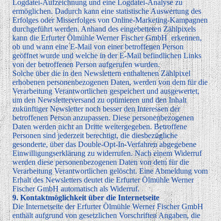
Logdatei-Aufzeichnung und eine Logdatei-Analyse zu
ermöglichen. Dadurch kann eine statistische Auswertung des
Erfolges oder Misserfolges von Online-Marketing-Kampagnen
durchgeführt werden. Anhand des eingebetteten Zählpixels
kann die Erfurter Ölmühle Werner Fischer GmbH erkennen,
ob und wann eine E-Mail von einer betroffenen Person
geöffnet wurde und welche in der E-Mail befindlichen Links
von der betroffenen Person aufgerufen wurden.
Solche über die in den Newslettern enthaltenen Zählpixel
erhobenen personenbezogenen Daten, werden von dem für die
Verarbeitung Verantwortlichen gespeichert und ausgewertet,
um den Newsletterversand zu optimieren und den Inhalt
zukünftiger Newsletter noch besser den Interessen der
betroffenen Person anzupassen. Diese personenbezogenen
Daten werden nicht an Dritte weitergegeben. Betroffene
Personen sind jederzeit berechtigt, die diesbezügliche
gesonderte, über das Double-Opt-In-Verfahren abgegebene
Einwilligungserklärung zu widerrufen. Nach einem Widerruf
werden diese personenbezogenen Daten von dem für die
Verarbeitung Verantwortlichen gelöscht. Eine Abmeldung vom
Erhalt des Newsletters deutet die Erfurter Ölmühle Werner
Fischer GmbH automatisch als Widerruf.
9. Kontaktmöglichkeit über die Internetseite
Die Internetseite der Erfurter Ölmühle Werner Fischer GmbH
enthält aufgrund von gesetzlichen Vorschriften Angaben, die