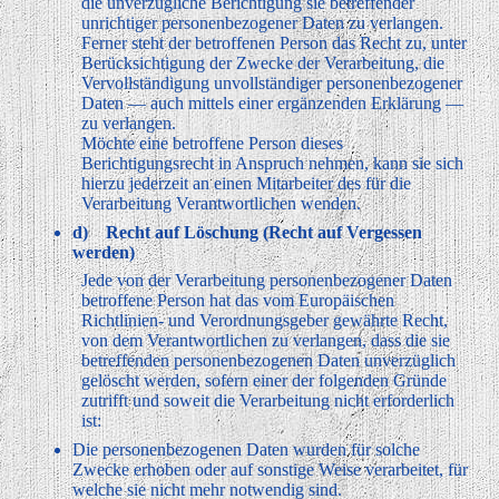
die unverzügliche Berichtigung sie betreffender
unrichtiger personenbezogener Daten zu verlangen.
Ferner steht der betroffenen Person das Recht zu, unter
Berücksichtigung der Zwecke der Verarbeitung, die
Vervollständigung unvollständiger personenbezogener
Daten — auch mittels einer ergänzenden Erklärung —
zu verlangen.
Möchte eine betroffene Person dieses
Berichtigungsrecht in Anspruch nehmen, kann sie sich
hierzu jederzeit an einen Mitarbeiter des für die
Verarbeitung Verantwortlichen wenden.
d) Recht auf Löschung (Recht auf Vergessen
werden)
Jede von der Verarbeitung personenbezogener Daten
betroffene Person hat das vom Europäischen
Richtlinien- und Verordnungsgeber gewährte Recht,
von dem Verantwortlichen zu verlangen, dass die sie
betreffenden personenbezogenen Daten unverzüglich
gelöscht werden, sofern einer der folgenden Gründe
zutrifft und soweit die Verarbeitung nicht erforderlich
ist:
Die personenbezogenen Daten wurden für solche
Zwecke erhoben oder auf sonstige Weise verarbeitet, für
welche sie nicht mehr notwendig sind.