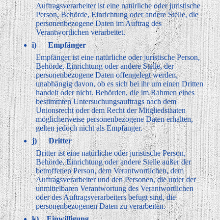
Auftragsverarbeiter ist eine natürliche oder juristische
Person, Behörde, Einrichtung oder andere Stelle, die
personenbezogene Daten im Auftrag des
Verantwortlichen verarbeitet.
i) Empfänger
Empfänger ist eine natürliche oder juristische Person,
Behörde, Einrichtung oder andere Stelle, der
personenbezogene Daten offengelegt werden,
unabhängig davon, ob es sich bei ihr um einen Dritten
handelt oder nicht. Behörden, die im Rahmen eines
bestimmten Untersuchungsauftrags nach dem
Unionsrecht oder dem Recht der Mitgliedstaaten
möglicherweise personenbezogene Daten erhalten,
gelten jedoch nicht als Empfänger.
j) Dritter
Dritter ist eine natürliche oder juristische Person,
Behörde, Einrichtung oder andere Stelle außer der
betroffenen Person, dem Verantwortlichen, dem
Auftragsverarbeiter und den Personen, die unter der
unmittelbaren Verantwortung des Verantwortlichen
oder des Auftragsverarbeiters befugt sind, die
personenbezogenen Daten zu verarbeiten.
k) Einwilligung