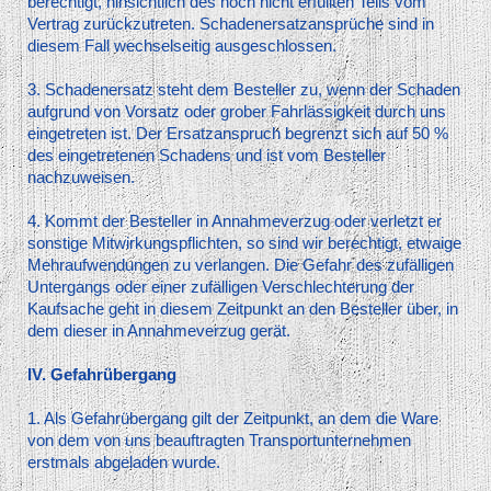
berechtigt, hinsichtlich des noch nicht erfüllten Teils vom
Vertrag zurückzutreten. Schadenersatzansprüche sind in
diesem Fall wechselseitig ausgeschlossen.
3. Schadenersatz steht dem Besteller zu, wenn der Schaden
aufgrund von Vorsatz oder grober Fahrlässigkeit durch uns
eingetreten ist. Der Ersatzanspruch begrenzt sich auf 50 %
des eingetretenen Schadens und ist vom Besteller
nachzuweisen.
4. Kommt der Besteller in Annahmeverzug oder verletzt er
sonstige Mitwirkungspflichten, so sind wir berechtigt, etwaige
Mehraufwendungen zu verlangen. Die Gefahr des zufälligen
Untergangs oder einer zufälligen Verschlechterung der
Kaufsache geht in diesem Zeitpunkt an den Besteller über, in
dem dieser in Annahmeverzug gerät.
IV. Gefahrübergang
1. Als Gefahrübergang gilt der Zeitpunkt, an dem die Ware
von dem von uns beauftragten Transportunternehmen
erstmals abgeladen wurde.