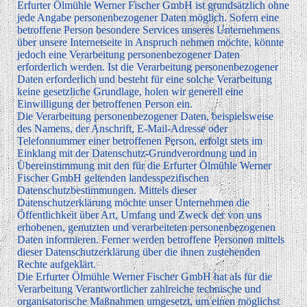
Erfurter Ölmühle Werner Fischer GmbH ist grundsätzlich ohne
jede Angabe personenbezogener Daten möglich. Sofern eine
betroffene Person besondere Services unseres Unternehmens
über unsere Internetseite in Anspruch nehmen möchte, könnte
jedoch eine Verarbeitung personenbezogener Daten
erforderlich werden. Ist die Verarbeitung personenbezogener
Daten erforderlich und besteht für eine solche Verarbeitung
keine gesetzliche Grundlage, holen wir generell eine
Einwilligung der betroffenen Person ein.
Die Verarbeitung personenbezogener Daten, beispielsweise
des Namens, der Anschrift, E-Mail-Adresse oder
Telefonnummer einer betroffenen Person, erfolgt stets im
Einklang mit der Datenschutz-Grundverordnung und in
Übereinstimmung mit den für die Erfurter Ölmühle Werner
Fischer GmbH geltenden landesspezifischen
Datenschutzbestimmungen. Mittels dieser
Datenschutzerklärung möchte unser Unternehmen die
Öffentlichkeit über Art, Umfang und Zweck der von uns
erhobenen, genutzten und verarbeiteten personenbezogenen
Daten informieren. Ferner werden betroffene Personen mittels
dieser Datenschutzerklärung über die ihnen zustehenden
Rechte aufgeklärt.
Die Erfurter Ölmühle Werner Fischer GmbH hat als für die
Verarbeitung Verantwortlicher zahlreiche technische und
organisatorische Maßnahmen umgesetzt, um einen möglichst