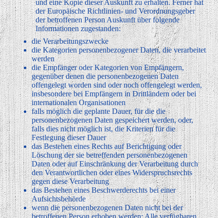
und eine Kopie dieser Auskunft zu erhalten. Ferner hat
der Europäische Richtlinien- und Verordnungsgeber
der betroffenen Person Auskunft über folgende
Informationen zugestanden:
die Verarbeitungszwecke
die Kategorien personenbezogener Daten, die verarbeitet
werden
die Empfänger oder Kategorien von Empfängern,
gegenüber denen die personenbezogenen Daten
offengelegt worden sind oder noch offengelegt werden,
insbesondere bei Empfängern in Drittländern oder bei
internationalen Organisationen
falls möglich die geplante Dauer, für die die
personenbezogenen Daten gespeichert werden, oder,
falls dies nicht möglich ist, die Kriterien für die
Festlegung dieser Dauer
das Bestehen eines Rechts auf Berichtigung oder
Löschung der sie betreffenden personenbezogenen
Daten oder auf Einschränkung der Verarbeitung durch
den Verantwortlichen oder eines Widerspruchsrechts
gegen diese Verarbeitung
das Bestehen eines Beschwerderechts bei einer
Aufsichtsbehörde
wenn die personenbezogenen Daten nicht bei der
betroffenen Person erhoben werden: Alle verfügbaren