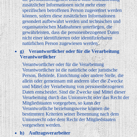
zusätzlicher Informationen nicht mehr einer
spezifischen betroffenen Person zugeordnet werden
können, sofern diese zusätzlichen Informationen
gesondert aufbewahrt werden und technischen und
organisatorischen Maßnahmen unterliegen, die
gewährleisten, dass die personenbezogenen Daten
nicht einer identifizierten oder identifizierbaren
natürlichen Person zugewiesen werden.
g) Verantwortlicher oder für die Verarbeitung
Verantwortlicher
Verantwortlicher oder für die Verarbeitung
Verantwortlicher ist die natürliche oder juristische
Person, Behörde, Einrichtung oder andere Stelle, die
allein oder gemeinsam mit anderen über die Zwecke
und Mittel der Verarbeitung von personenbezogenen
Daten entscheidet. Sind die Zwecke und Mittel dieser
Verarbeitung durch das Unionsrecht oder das Recht der
Mitgliedstaaten vorgegeben, so kann der
Verantwortliche beziehungsweise können die
bestimmten Kriterien seiner Benennung nach dem
Unionsrecht oder dem Recht der Mitgliedstaaten
vorgesehen werden.
h) Auftragsverarbeiter