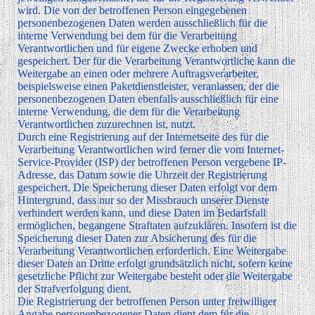
wird. Die von der betroffenen Person eingegebenen
personenbezogenen Daten werden ausschließlich für die
interne Verwendung bei dem für die Verarbeitung
Verantwortlichen und für eigene Zwecke erhoben und
gespeichert. Der für die Verarbeitung Verantwortliche kann die
Weitergabe an einen oder mehrere Auftragsverarbeiter,
beispielsweise einen Paketdienstleister, veranlassen, der die
personenbezogenen Daten ebenfalls ausschließlich für eine
interne Verwendung, die dem für die Verarbeitung
Verantwortlichen zuzurechnen ist, nutzt.
Durch eine Registrierung auf der Internetseite des für die
Verarbeitung Verantwortlichen wird ferner die vom Internet-
Service-Provider (ISP) der betroffenen Person vergebene IP-
Adresse, das Datum sowie die Uhrzeit der Registrierung
gespeichert. Die Speicherung dieser Daten erfolgt vor dem
Hintergrund, dass nur so der Missbrauch unserer Dienste
verhindert werden kann, und diese Daten im Bedarfsfall
ermöglichen, begangene Straftaten aufzuklären. Insofern ist die
Speicherung dieser Daten zur Absicherung des für die
Verarbeitung Verantwortlichen erforderlich. Eine Weitergabe
dieser Daten an Dritte erfolgt grundsätzlich nicht, sofern keine
gesetzliche Pflicht zur Weitergabe besteht oder die Weitergabe
der Strafverfolgung dient.
Die Registrierung der betroffenen Person unter freiwilliger
Angabe personenbezogener Daten dient dem für die