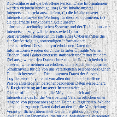
Rückschlüsse auf die betroffene Person. Diese Informationen
werden vielmehr benötigt, um (1) die Inhalte unserer
Internetseite korrekt auszuliefern, (2) die Inhalte unserer
Internetseite sowie die Werbung für diese zu optimieren, (3)
die dauerhafte Funktionsfähigkeit unserer
informationstechnologischen Systeme und der Technik unserer
Internetseite zu gewährleisten sowie (4) um
Strafverfolgungsbehörden im Falle eines Cyberangriffes die
zur Strafverfolgung notwendigen Informationen
bereitzustellen. Diese anonym erhobenen Daten und
Informationen werden durch die Erfurter Ölmühle Werner
Fischer GmbH daher einerseits statistisch und ferner mit dem
Ziel ausgewertet, den Datenschutz und die Datensicherheit in
unserem Unternehmen zu erhöhen, um letztlich ein optimales
Schutzniveau für die von uns verarbeiteten personenbezogenen
Daten sicherzustellen. Die anonymen Daten der Server-
Logfiles werden getrennt von allen durch eine betroffene
Person angegebenen personenbezogenen Daten gespeichert.
6. Registrierung auf unserer Internetseite
Die betroffene Person hat die Möglichkeit, sich auf der
Internetseite des für die Verarbeitung Verantwortlichen unter
Angabe von personenbezogenen Daten zu registrieren. Welche
personenbezogenen Daten dabei an den für die Verarbeitung
Verantwortlichen übermittelt werden, ergibt sich aus der
jeweiligen Eingabemaske, die für die Registrierung verwendet