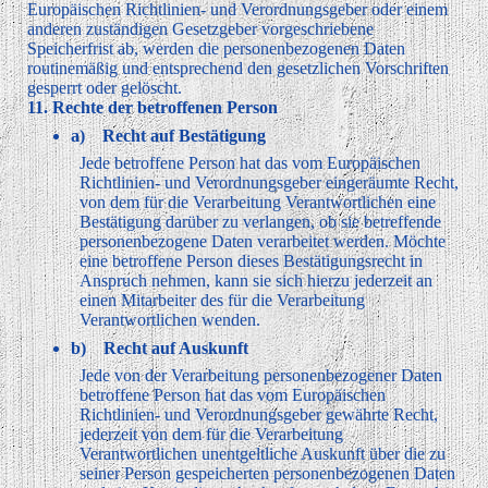
Europäischen Richtlinien- und Verordnungsgeber oder einem
anderen zuständigen Gesetzgeber vorgeschriebene
Speicherfrist ab, werden die personenbezogenen Daten
routinemäßig und entsprechend den gesetzlichen Vorschriften
gesperrt oder gelöscht.
11. Rechte der betroffenen Person
a) Recht auf Bestätigung
Jede betroffene Person hat das vom Europäischen
Richtlinien- und Verordnungsgeber eingeräumte Recht,
von dem für die Verarbeitung Verantwortlichen eine
Bestätigung darüber zu verlangen, ob sie betreffende
personenbezogene Daten verarbeitet werden. Möchte
eine betroffene Person dieses Bestätigungsrecht in
Anspruch nehmen, kann sie sich hierzu jederzeit an
einen Mitarbeiter des für die Verarbeitung
Verantwortlichen wenden.
b) Recht auf Auskunft
Jede von der Verarbeitung personenbezogener Daten
betroffene Person hat das vom Europäischen
Richtlinien- und Verordnungsgeber gewährte Recht,
jederzeit von dem für die Verarbeitung
Verantwortlichen unentgeltliche Auskunft über die zu
seiner Person gespeicherten personenbezogenen Daten