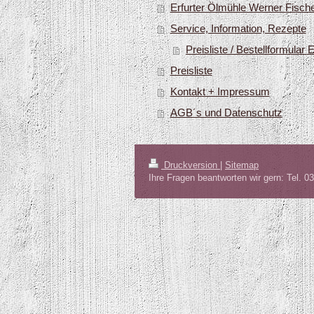
Erfurter Ölmühle Werner Fisc
Service, Information, Rezepte
Preisliste / Bestellformular
Preisliste
Kontakt + Impressum
AGB´s und Datenschutz
Druckversion
|
Sitemap
Ihre Fragen beantworten wir gern: Tel. 0