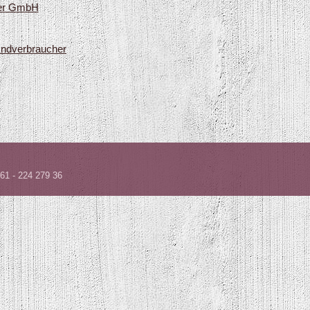
her GmbH
 Endverbraucher
361 - 224 279 36